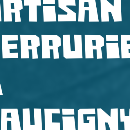
Artisan
serruri
à
Faucign